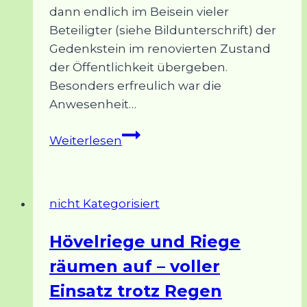
dann endlich im Beisein vieler
Beteiligter (siehe Bildunterschrift) der
Gedenkstein im renovierten Zustand
der Öffentlichkeit übergeben.
Besonders erfreulich war die
Anwesenheit…
Gedenkstein
Weiterlesen
vom
Landrat
Friedrich
nicht Kategorisiert
von
Laer
Hövelriege und Riege
räumen auf – voller
Einsatz trotz Regen