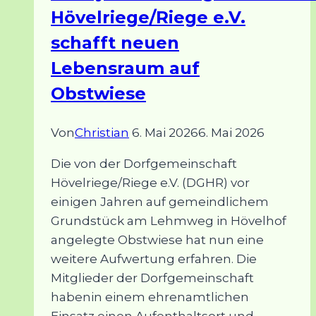
Dorfplatz
Hövelriege/Riege e.V.
Hövelriege
schafft neuen
Lebensraum auf
Obstwiese
Von
Christian
6. Mai 2026
6. Mai 2026
Die von der Dorfgemeinschaft
Hövelriege/Riege e.V. (DGHR) vor
einigen Jahren auf gemeindlichem
Grundstück am Lehmweg in Hövelhof
angelegte Obstwiese hat nun eine
weitere Aufwertung erfahren. Die
Mitglieder der Dorfgemeinschaft
habenin einem ehrenamtlichen
Einsatz einen Aufenthaltsort und