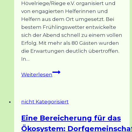
Hövelriege/Riege e.V. organisiert und
von engagierten Helferinnen und
Helfern aus dem Ort umgesetzt. Bei
bestem Frühlingswetter entwickelte
sich der Abend schnell zu einem vollen
Erfolg. Mit mehr als 80 Gästen wurden
die Erwartungen deutlich übertroffen.
In…
Pop-
Weiterlesen
up-
Biergarten
feiert
nicht Kategorisiert
erfolgreiche
Premiere
Eine Bereicherung für das
auf
Ökosystem: Dorfgemeinscha
dem