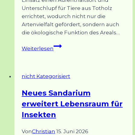
Unterschlupf für Tiere aus Totholz
errichtet, wodurch nicht nur die
Artenvielfalt gefördert, sondern auch
die ökologische Funktion des Areals…
Eine
Weiterlesen
Bereicherung
für
das
nicht Kategorisiert
Ökosystem: Dorfgemeinschaft
Hövelriege/Riege
Neues Sandarium
e.V.
erweitert Lebensraum für
schafft
neuen
Insekten
Lebensraum
auf
Von
Christian
15. Juni 2026
Obstwiese