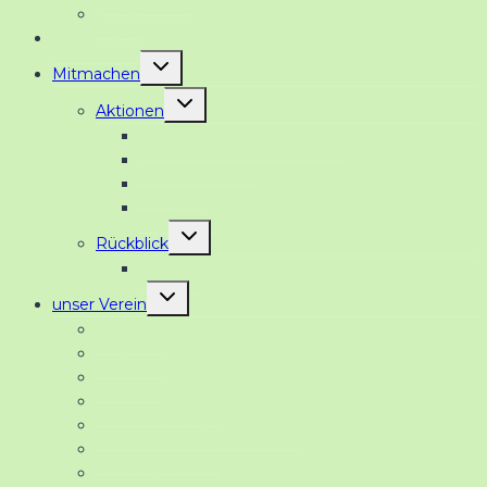
Archiv
Veranstaltungen
Untermenü
Mitmachen
umschalten
Untermenü
Aktionen
umschalten
Gemeinsame Gartenarbeit
Gymnastikkurs
Lauftreff
Tanzkurse
Untermenü
Rückblick
umschalten
Fahrten
Untermenü
unser Verein
umschalten
Über uns
Vorstand
Satzung
Mitglied werden
Mitgliederversammlungen
Ehrenmitglieder
Vereinskalender