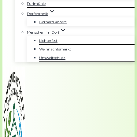
Furlmühle
Dorfchronik
Gerhard Knorre
Menschen im Dorf
Lichterfest
Weihnachtsmarkt
Umweltschutz