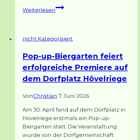
Hövelriege
Weiterlesen
und
Riege
räumen
nicht Kategorisiert
auf
–
Pop-up-Biergarten feiert
voller
erfolgreiche Premiere auf
Einsatz
trotz
dem Dorfplatz Hövelriege
Regen
Von
Christian
7. Juni 2026
Am 30. April fand auf dem Dorfplatz in
Hövelriege erstmals ein Pop-up-
Biergarten statt. Die Veranstaltung
wurde von der Dorfgemeinschaft