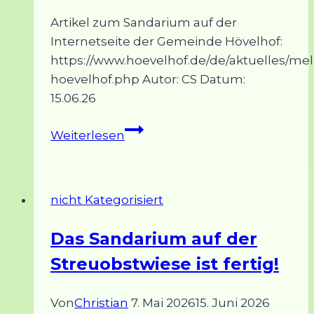
Artikel zum Sandarium auf der
Internetseite der Gemeinde Hövelhof:
https://www.hoevelhof.de/de/aktuelles/m
hoevelhof.php Autor: CS Datum:
15.06.26
Neues
Weiterlesen
Sandarium
erweitert
Lebensraum
nicht Kategorisiert
für
Insekten
Das Sandarium auf der
Streuobstwiese ist fertig!
Von
Christian
7. Mai 2026
15. Juni 2026