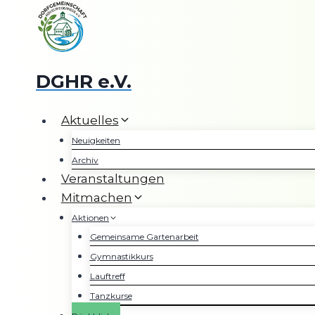
Zum
Inhalt
springen
DGHR e.V.
Aktuelles
Neuigkeiten
Archiv
Veranstaltungen
Mitmachen
Aktionen
Gemeinsame Gartenarbeit
Gymnastikkurs
Lauftreff
Tanzkurse