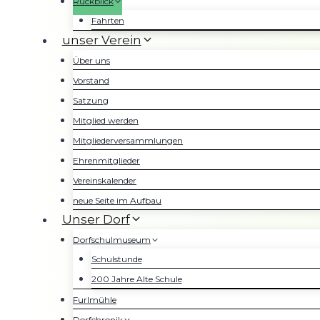
Rückblick
Fahrten
unser Verein
Über uns
Vorstand
Satzung
Mitglied werden
Mitgliederversammlungen
Ehrenmitglieder
Vereinskalender
neue Seite im Aufbau
Unser Dorf
Dorfschulmuseum
Schulstunde
200 Jahre Alte Schule
Furlmühle
Dorfchronik