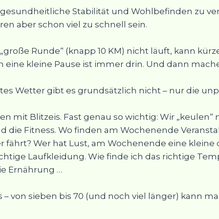
s, gesundheitliche Stabilität und Wohlbefinden zu v
n aber schon viel zu schnell sein.
„große Runde“ (knapp 10 KM) nicht läuft, kann kürze
ine kleine Pause ist immer drin. Und dann machen
tes Wetter gibt es grundsätzlich nicht – nur die u
n mit Blitzeis. Fast genau so wichtig: Wir „keulen“
d die Fitness. Wo finden am Wochenende Veranstal
 fährt? Wer hat Lust, am Wochenende eine kleine 
chtige Laufkleidung. Wie finde ich das richtige Te
ie Ernährung …
s – von sieben bis 70 (und noch viel länger) kann ma