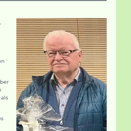
r
en
über
h
 als
us