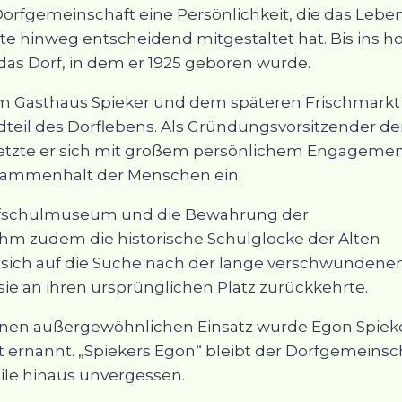
Dorfgemeinschaft eine Persönlichkeit, die das Leben
te hinweg entscheidend mitgestaltet hat. Bis ins h
 das Dorf, in dem er 1925 geboren wurde.
em Gasthaus Spieker und dem späteren Frischmarkt
dteil des Dorflebens. Als Gründungsvorsitzender de
 setzte er sich mit großem persönlichem Engageme
sammenhalt der Menschen ein.
rfschulmuseum und die Bewahrung der
ihm zudem die historische Schulglocke der Alten
er sich auf die Suche nach der lange verschwundene
 sie an ihren ursprünglichen Platz zurückkehrte.
einen außergewöhnlichen Einsatz wurde Egon Spiek
ernannt. „Spiekers Egon“ bleibt der Dorfgemeinsc
eile hinaus unvergessen.