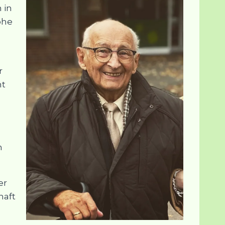
 in
ohe
r
nt
n
er
haft