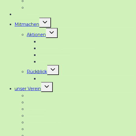
Neuigkeiten
Archiv
Veranstaltungen
Untermenü
Mitmachen
umschalten
Untermenü
Aktionen
umschalten
Gemeinsame Gartenarbeit
Gymnastikkurs
Lauftreff
Tanzkurse
Untermenü
Rückblick
umschalten
Fahrten
Untermenü
unser Verein
umschalten
Über uns
Vorstand
Satzung
Mitglied werden
Mitgliederversammlungen
Ehrenmitglieder
Vereinskalender