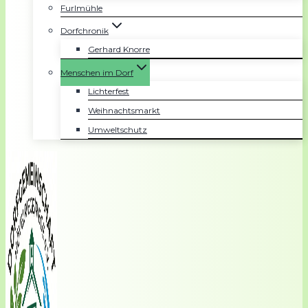
Furlmühle
Dorfchronik
Gerhard Knorre
Menschen im Dorf
Lichterfest
Weihnachtsmarkt
Umweltschutz