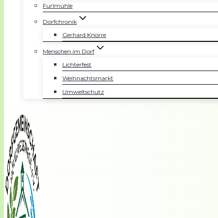
Furlmühle
Dorfchronik
Gerhard Knorre
Menschen im Dorf
Lichterfest
Weihnachtsmarkt
Umweltschutz